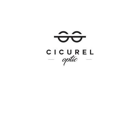
CICUREL OPTIC
1 Rue Berthelot, 83000 Toulon
Tél : 04.98.03.88.58
contact@cicurel-optic.fr
HORAIRES
Lundi – Vendredi : 09:00 – 19:00